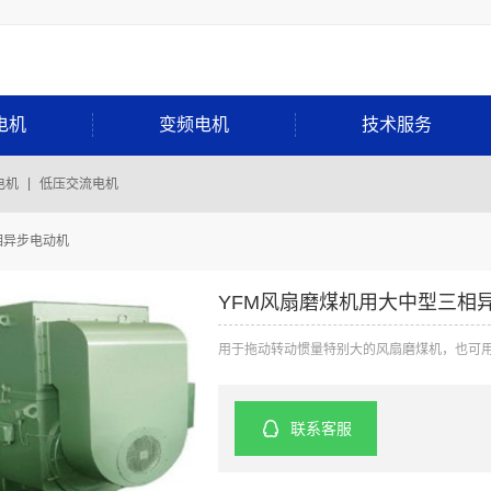
电机
变频电机
技术服务
|
电机
低压交流电机
相异步电动机
YFM风扇磨煤机用大中型三相
用于拖动转动惯量特别大的风扇磨煤机，也可
联系客服