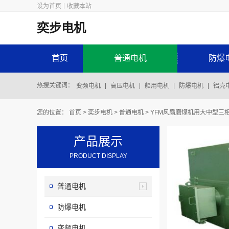
设为首页
收藏本站
奕步电机
首页
普通电机
防爆
热搜关键词：
|
|
|
|
变频电机
高压电机
船用电机
防爆电机
铝壳
首页
>
奕步电机
>
普通电机
>
您的位置：
YFM风扇磨煤机用大中型三
产品展示
PRODUCT DISPLAY
普通电机
防爆电机
变频电机