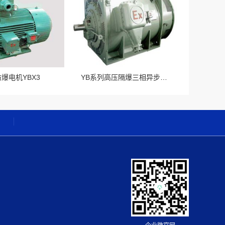
爆电机YBX3
YB系列高压隔爆三相异步电动机