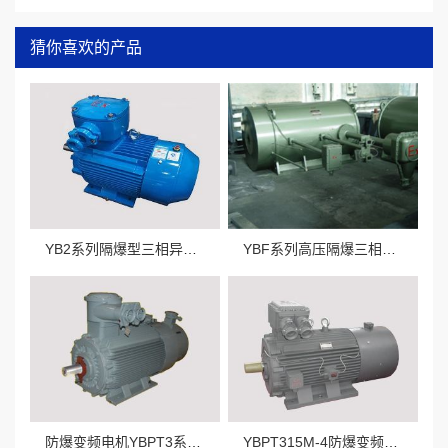
猜你喜欢的产品
YB2系列隔爆型三相异步电动机
YBF系列高压隔爆三相异步电动机
防爆变频电机YBPT3系列厂用矿用防爆电机
YBPT315M-4防爆变频调速三相异步电动机