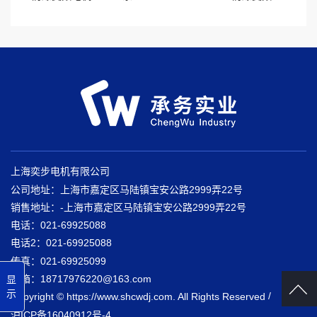
上海奕步电机有限公司
公司地址：上海市嘉定区马陆镇宝安公路2999弄22号
销售地址：-上海市嘉定区马陆镇宝安公路2999弄22号
电话：021-69925088
电话2：021-69925088
传真：021-69925099
邮箱：18717976220@163.com
显
示
/
Copyright © https://www.shcwdj.com. All Rights Reserved
沪ICP备16040912号-4