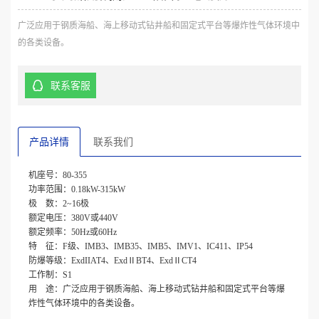
广泛应用于钢质海船、海上移动式钻井船和固定式平台等爆炸性气体环境中
的各类设备。
联系客服
产品详情
联系我们
机座号：80-355
功率范围：0.18kW-315kW
极 数：2~16极
额定电压：380V或440V
额定频率：50Hz或60Hz
特 征：F级、IMB3、IMB35、IMB5、IMV1、IC411、IP54
防爆等级：ExdIIAT4、ExdⅡBT4、ExdⅡCT4
工作制：S1
用 途：广泛应用于钢质海船、海上移动式钻井船和固定式平台等爆
炸性气体环境中的各类设备。