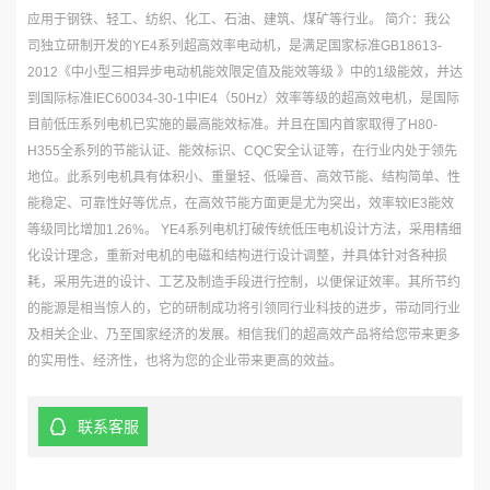
应用于钢铁、轻工、纺织、化工、石油、建筑、煤矿等行业。 简介：我公
司独立研制开发的YE4系列超高效率电动机，是满足国家标准GB18613-
2012《中小型三相异步电动机能效限定值及能效等级 》中的1级能效，并达
到国际标准IEC60034-30-1中IE4（50Hz）效率等级的超高效电机，是国际
目前低压系列电机已实施的最高能效标准。并且在国内首家取得了H80-
H355全系列的节能认证、能效标识、CQC安全认证等，在行业内处于领先
地位。此系列电机具有体积小、重量轻、低噪音、高效节能、结构简单、性
能稳定、可靠性好等优点，在高效节能方面更是尤为突出，效率较IE3能效
等级同比增加1.26%。 YE4系列电机打破传统低压电机设计方法，采用精细
化设计理念，重新对电机的电磁和结构进行设计调整，并具体针对各种损
耗，采用先进的设计、工艺及制造手段进行控制，以便保证效率。其所节约
的能源是相当惊人的，它的研制成功将引领同行业科技的进步，带动同行业
及相关企业、乃至国家经济的发展。相信我们的超高效产品将给您带来更多
的实用性、经济性，也将为您的企业带来更高的效益。
联系客服