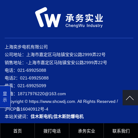
上海奕步电机有限公司
公司地址：上海市嘉定区马陆镇宝安公路2999弄22号
销售地址：-上海市嘉定区马陆镇宝安公路2999弄22号
电话：021-69925088
电话2：021-69925088
传真：021-69925099
邮箱：18717976220@163.com
显
示
/
Copyright © https://www.shcwdj.com. All Rights Reserved
沪ICP备16040912号-4
本站关键词：
佳木斯电机
|
佳木斯防爆电机
首页
首页
拨打电话
拨打电话
承务实业
承务实业
联系我们
联系我们